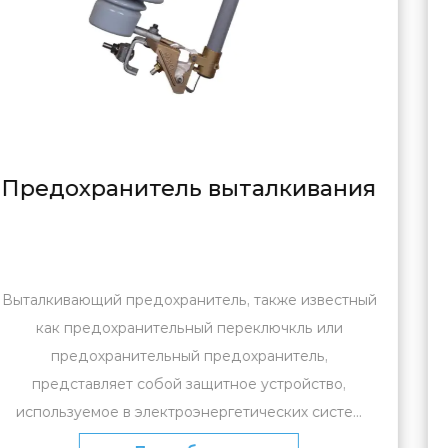
ивания
Фарфоровый стандар
предохранитель
известный
Стандартный фарфоровый полый изолято
ь или
называемый полым фарфоровым изоля
ль,
представляет собой специализиров
йство,
компонент, используемый в системах п
систе...
распределения электроэнергии д