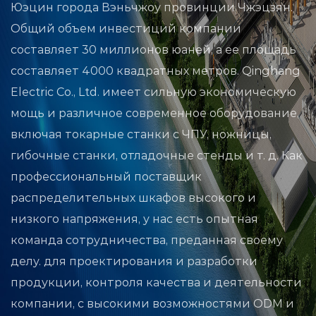
Юэцин города Вэньчжоу провинции Чжэцзян.
Общий объем инвестиций компании
составляет 30 миллионов юаней, а ее площадь
составляет 4000 квадратных метров. Qinghang
Electric Co., Ltd. имеет сильную экономическую
мощь и различное современное оборудование,
включая токарные станки с ЧПУ, ножницы,
гибочные станки, отладочные стенды и т. д. Как
профессиональный поставщик
распределительных шкафов высокого и
низкого напряжения, у нас есть опытная
команда сотрудничества, преданная своему
делу. для проектирования и разработки
продукции, контроля качества и деятельности
компании, с высокими возможностями ODM и