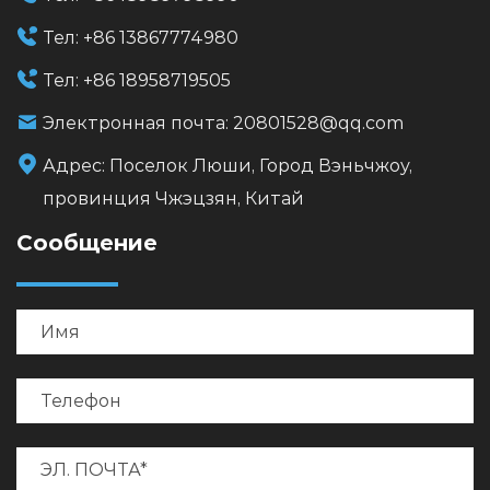
Тел:
+86 13867774980
Тел:
+86 18958719505
Электронная почта:
20801528@qq.com
Адрес:
Поселок Люши, Город Вэньчжоу,
провинция Чжэцзян, Китай
Сообщение